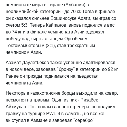
чемпионате мира в Тиране (Албания) в
неолимпийской категории - до 70 кг. Тогда в финале
он оказался сильнее Ёошиносуке Аояги, выиграв со
счетом 5:3. Теперь Кайпанов вновь поднялся в вес
до 74 кг и в финале чемпионата Азии одержал
победу над кыргызстанцем Орозбеком
Токтомамбетовым (2:1), став трехкратным
чемпионом Азии.
Азамат Даулетбеков также успешно адаптировался
в новом весе, завоевав "бронзу" в категории до 92 кг.
Ранее он трижды поднимался на пьедестал
чемпионата Азии.
Некоторые казахстанские борцы выходили на ковер,
несмотря на травмы. Один из них - Ризабек
Айтмухан. По словам главного тренера, он получил
травму на турнире PWL-8 в Алматы, но все же
выступил в Аммане и завоевал "серебро".