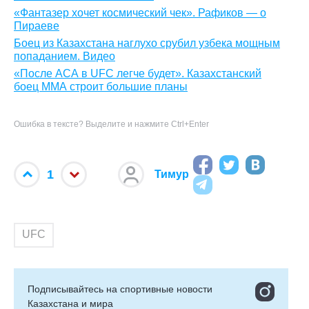
«Фантазер хочет космический чек». Рафиков — о
Пираеве
Боец из Казахстана наглухо срубил узбека мощным
попаданием. Видео
«После АСА в UFC легче будет». Казахстанский
боец ММА строит большие планы
Ошибка в тексте? Выделите и нажмите Ctrl+Enter
1
Тимур
UFC
Подписывайтесь на cпортивные новости
Казахстана и мира