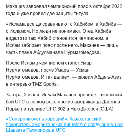
Махачев завоевал чемпионский пояс в октябре 2022
года и уже провел две защиты титула.
«Ислама всегда сравнивают с Хабибом, а Хабиба —
с Исламом. Но люди не понимают. Отец Хабиба
видел это так: Хабиб становится чемпионом, а
Ислам забирает пояс после него. Махачев — лишь
часть плана Абдулманапа Нурмагомедова.
После Ислама чемпионом станет Умар
Нурмагомедов, после Умара — Усман
Нурмагомедов. И так далее», — заявил Абдель-Азиз
в интервью TMZ Sports.
Завтра, 2 июня, Ислам Махачев проведет титульный
бой UFC в легком весе против американца Дастина
Порье на турнире UFC 302 в Нью-Джерси (США).
«Соперник очень хороший». Казахстанский
покоритель американских лиг ММА о следующем бое
Шавката Рахмонова в UFC