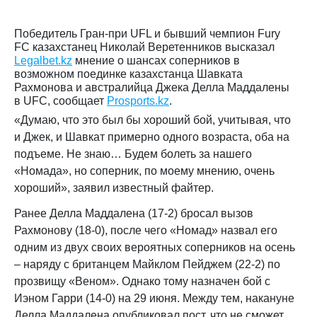
Победитель Гран-при UFL и бывший чемпион Fury
FC казахстанец Николай Веретенников высказал
Legalbet.kz
мнение о шансах соперников в
возможном поединке казахстанца Шавката
Рахмонова и австралийца Джека Делла Маддалены
в UFC, сообщает
Prosports.kz
.
«Думаю, что это был бы хороший бой, учитывая, что
и Джек, и Шавкат примерно одного возраста, оба на
подъеме. Не знаю… Будем болеть за нашего
«Номада», но соперник, по моему мнению, очень
хороший», заявил известный файтер.
Ранее Делла Маддалена (17-2) бросал вызов
Рахмонову (18-0), после чего «Номад» назвал его
одним из двух своих вероятных соперников на осень
– наряду с британцем Майклом Пейджем (22-2) по
прозвищу «Веном». Однако тому назначен бой с
Иэном Гарри (14-0) на 29 июня. Между тем, накануне
Делла Маддалена опубликовал пост, что не сможет