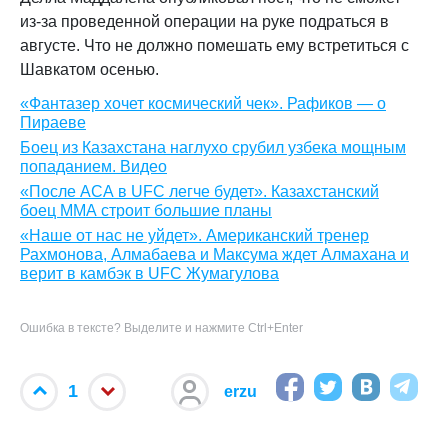
из-за проведенной операции на руке подраться в
августе. Что не должно помешать ему встретиться с
Шавкатом осенью.
«Фантазер хочет космический чек». Рафиков — о
Пираеве
Боец из Казахстана наглухо срубил узбека мощным
попаданием. Видео
«После АСА в UFC легче будет». Казахстанский
боец ММА строит большие планы
«Наше от нас не уйдет». Американский тренер
Рахмонова, Алмабаева и Максума ждет Алмахана и
верит в камбэк в UFC Жумагулова
Ошибка в тексте? Выделите и нажмите Ctrl+Enter
1
erzu