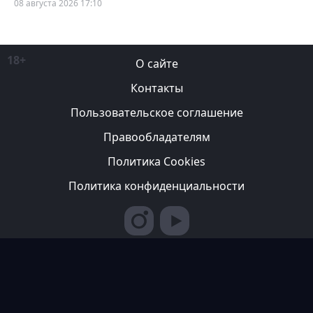
08 августа 2026 17:10
18+
О сайте
Контакты
Пользовательское соглашение
Правообладателям
Политика Cookies
Политика конфиденциальности
Редакция вправе не вступать в переписку с авторами, не
возвращать фотографии и не рецензировать рукописи. За
содержание рекламных публикаций ответственность несет
рекламодатель. Редакция не всегда разделяет мнение авторов.
© 2007-2026 ТОО ИА «Казахстан Спортивный»