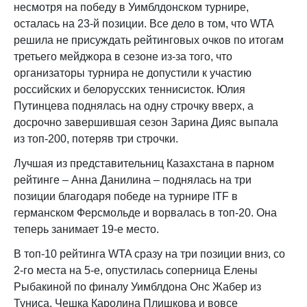
несмотря на победу в Уимблдонском турнире,
осталась на 23-й позиции. Все дело в том, что WTA
решила не присуждать рейтинговых очков по итогам
третьего мейджора в сезоне из-за того, что
организаторы турнира не допустили к участию
российских и белорусских теннисисток. Юлия
Путинцева поднялась на одну строчку вверх, а
досрочно завершившая сезон Зарина Дияс выпала
из топ-200, потеряв три строчки.
Лучшая из представительниц Казахстана в
парном
рейтинге – Анна Данилин
а – поднялась на три
позиции благодаря победе на турнире ITF в
германском Ферсмольде и ворвалась в топ-20
.
Она
теперь занимает 19-е место.
В топ-10
рейтинга
WTA
сразу на три позиции вниз, со
2-го места на 5-е, опустилась соперница Елены
Рыбакиной по финалу Уимблдона Онс Жабер из
Туниса
.
Чешка Каролина Плишкова и вовсе