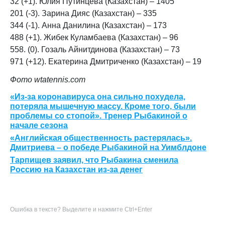
3
2
(
+1
). Юлия Путинцева (Казахстан) – 1
4
05
201
(
-
3
). Зарина Дияс (Казахстан) –
335
3
4
4
(
-
1
). Анна Данилина (Казахстан) –
1
73
4
8
8
(
+
1
). Жибек Куламбаева (Казахстан) –
9
6
5
5
8
. (
0
). Гозаль Айнитдинова (Казахстан) –
7
3
9
71
(
+12
). Екатерина Дмитриченко (Казахстан) –
19
Фото wtatennis.com
«Из-за коронавируса она сильно похудела,
потеряла мышечную массу. Кроме того, были
проблемы со стопой». Тренер Рыбакиной о
начале сезона
«Английская общественность растерялась».
Дмитриева – о победе Рыбакиной на Уимблдоне
Тарпищев заявил, что Рыбакина сменила
Россию на Казахстан из-за денег
Ошибка в тексте? Выделите и нажмите Ctrl+Enter