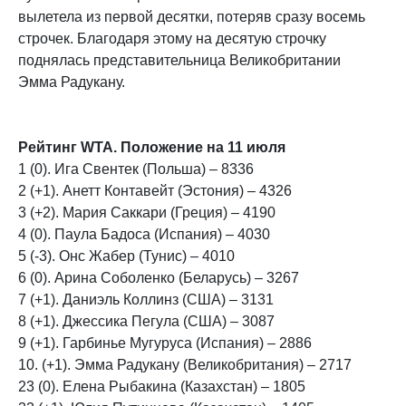
вылетела из первой десятки, потеряв сразу восемь
строчек. Благодаря этому на десятую строчку
поднялась представительница Великобритании
Эмма Радукану.
Рейтинг WTA. Положение на
11
ию
л
я
1 (
0
). Ига Свентек (Польша) –
8
336
2 (
+1
). Анетт Контавейт (Эстония) –
4
3
26
3 (
+2
). Мария Саккари (Греция) –
4
190
4 (
0
). Паула Бадоса (Испания) –
4
030
5 (
-
3
). Онс Жабер (Тунис) –
4
010
6 (
0
). Арина Соболенко (Беларусь) –
3267
7
(
+1
).
Даниэль Коллинз (США)
–
3
131
8 (
+1
).
Джессика Пегула (США)
–
3
087
9 (
+1
). Гарбинье Мугуруса (Испания) –
288
6
10.
(
+1
).
Эмма Радукану (Великобритания)
–
2717
2
3
(
0
). Елена Рыбакина (Казахстан) –
1
805