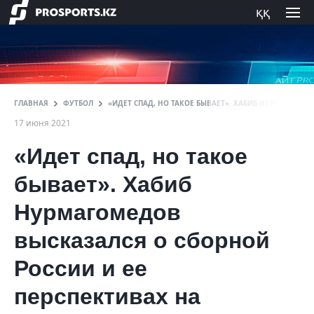
ққ
ГЛАВНАЯ
ФУТБОЛ
«ИДЕТ СПАД, НО ТАКОЕ БЫВАЕТ». ХАБИБ НУРМАГОМЕД
17 июня 2021
«Идет спад, но такое
бывает». Хабиб
Нурмагомедов
высказался о сборной
России и ее
перспективах на