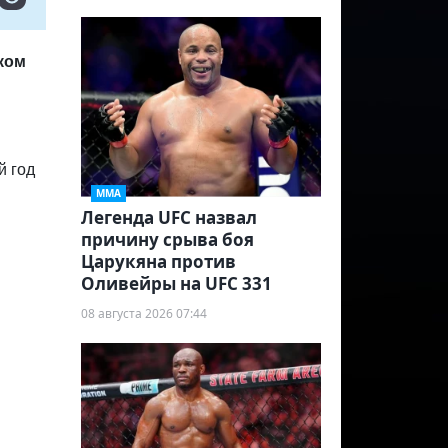
ком
й год
ММА
Легенда UFC назвал
причину срыва боя
Царукяна против
Оливейры на UFC 331
08 августа 2026 07:44