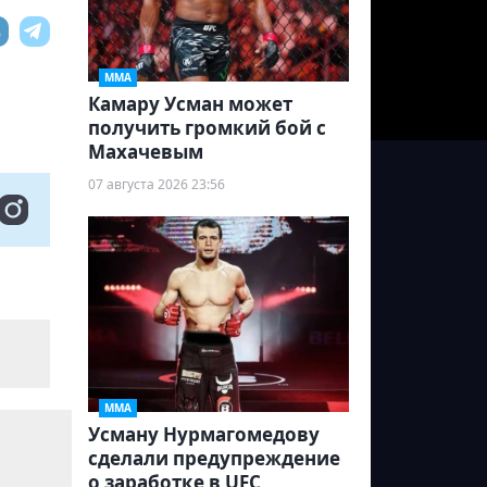
ММА
Камару Усман может
получить громкий бой с
Махачевым
07 августа 2026 23:56
ММА
Усману Нурмагомедову
сделали предупреждение
о заработке в UFC