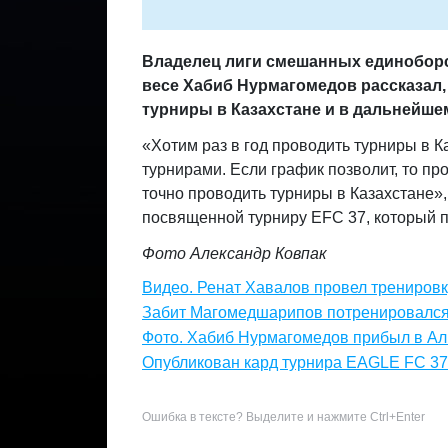
Владелец лиги смешанных единоборст
весе Хабиб Нурмагомедов рассказал
турниры в Казахстане и в дальнейше
«Хотим раз в год проводить турниры в 
турнирами. Если график позволит, то пр
точно проводит
ь
турниры в Казахстане»,
посвященной турниру EFC 37, который п
Фото Александр Ковпак
Видео. Ренат Хавалов провел тренировк
Забит Магомедшарипов потренировался
Фото. Хабиб Нурмагомедов прибыл в А
Опубликован кард турнира EAGLE FC 37
Ошибка в тексте? Выделите и нажмите Ctrl+Enter