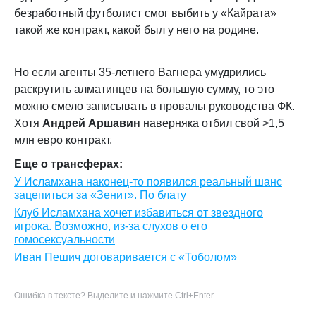
безработный футболист смог выбить у «Кайрата»
такой же контракт, какой был у него на родине.
Но если агенты 35-летнего Вагнера умудрились
раскрутить алматинцев на большую сумму, то это
можно смело записывать в провалы руководства ФК.
Хотя
Андрей Аршавин
наверняка отбил свой >1,5
млн евро контракт.
Еще о трансферах:
У Исламхана наконец-то появился реальный шанс
зацепиться за «Зенит». По блату
Клуб Исламхана хочет избавиться от звездного
игрока. Возможно, из-за слухов о его
гомосексуальности
Иван Пешич договаривается с «Тоболом»
Ошибка в тексте? Выделите и нажмите Ctrl+Enter