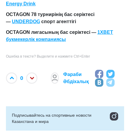
Energy Drink
OCTAGON 78 турнирінің бас серіктесі
—
UNDERDOG
спорт агенттігі
OCTAGON лигасының бас серіктесі —
1XBET
букмекерлік компаниясы
Ошибка в тексте? Выделите и нажмите Ctrl+Enter
Фараби
0
Әбдіхалық
Подписывайтесь на cпортивные новости
Казахстана и мира