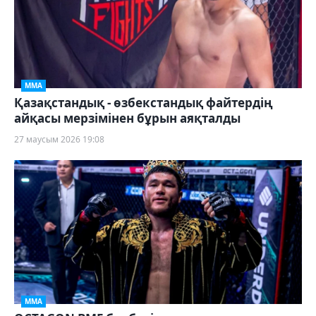
ММА
Қазақстандық - өзбекстандық файтердің
айқасы мерзімінен бұрын аяқталды
27 маусым 2026 19:08
ММА