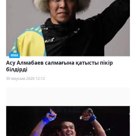
ММА
Асу Алмабаев салмағына қатысты пікір
білдірді
30 маусым 2026 12:12