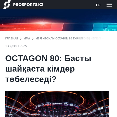
ru
ГЛАВНАЯ
ММА
МЕРЕЙТОЙЛЫ OCTAGON 80 ТУРНИРІНІҢ НЕГІЗГІ ЖЕКПЕ-Ж
13 қазан 2025
OCTAGON 80: Басты
шайқаста кімдер
төбелеседі?