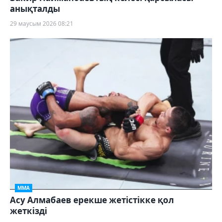
анықталды
29 маусым 2026 08:21
ММА
Асу Алмабаев ерекше жетістікке қол
жеткізді