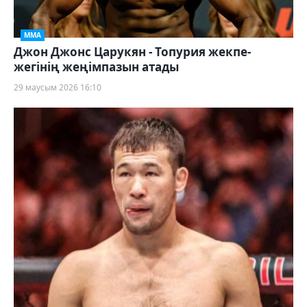
ММА
Джон Джонс Царукян - Топурия жекпе-
жегінің жеңімпазын атады
29 маусым 2026 16:10