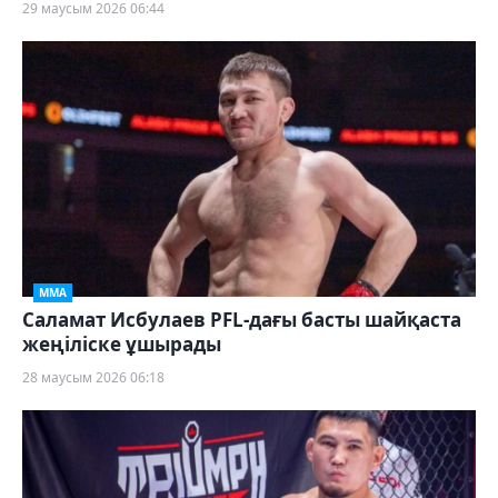
29 маусым 2026 06:44
ММА
Саламат Исбулаев PFL-дағы басты шайқаста
жеңіліске ұшырады
28 маусым 2026 06:18