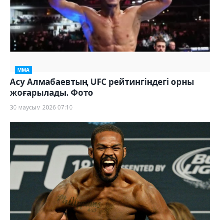
ММА
Асу Алмабаевтың UFC рейтингіндегі орны
жоғарылады. Фото
30 маусым 2026 07:10