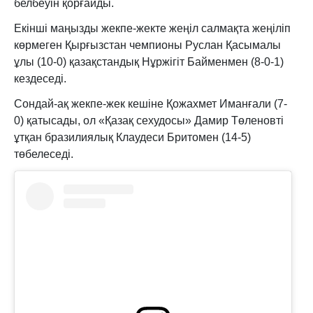
белбеуін қорғайды.
Екінші маңызды жекпе-жекте жеңіл салмақта жеңіліп
көрмеген Қырғызстан чемпионы Руслан Қасымалы
ұлы (10-0) қазақстандық Нұржігіт Байменмен (8-0-1)
кездеседі.
Сондай-ақ жекпе-жек кешіне Қожахмет Иманғали (7-
0) қатысады, ол «Қазақ сехудосы» Дамир Төленовті
ұтқан бразилиялық Клаудеси Бритомен (14-5)
төбелеседі.