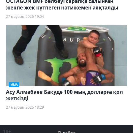
OCTAGON BMF белбеуі сарапқа салынған
жекпе-жек күтпеген нәтижемен аяқталды
27 маусым 2026 19:04
ММА
Асу Алмабаев Бакуде 100 мың долларға қол
жеткізді
27 маусым 2026 18:29
18+
О сайте