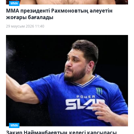
ММА
ММА президенті Рахмоновтың әлеуетін
жоғары бағалады
29 маусым 2026 11:40
ММА
Закир Найманбаевтың келесі қарсыласы