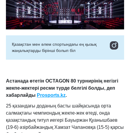
Қазақстан мен әлем спортындағы ең қызық
жаңалықтарды бірінші болып біл
Астанада өтетін OCTAGON 80 турнирінің негізгі
жекпе-жектері ресми түрде белгілі болды, деп
хабарлайды
Prosports.kz
.
25 қазандағы доданың басты шайқасында орта
салмақтағы чемпиондық жекпе-жек өтеді, онда
қазақстандық титул иегері Бауыржан Қуанышбаев
(19-6) әзірбайжандық Хамзат Чапановқа (15-5) қарсы