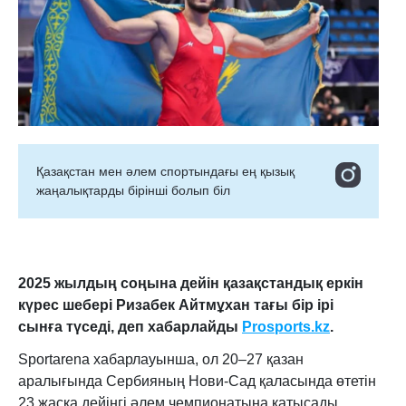
Қазақстан мен әлем спортындағы ең қызық
жаңалықтарды бірінші болып біл
2025 жылдың соңына дейін қазақстандық еркін
күрес шебері Ризабек Айтмұхан тағы бір ірі
сынға түседі, деп хабарлайды
Prosports.kz
.
Sportarena хабарлауынша, ол 20–27 қазан
аралығында Сербияның Нови-Сад қаласында өтетін
23 жасқа дейінгі әлем чемпионатына қатысады.