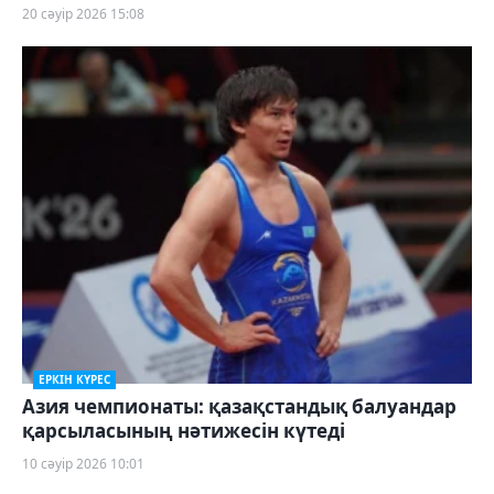
20 сәуір 2026 15:08
ЕРКІН КҮРЕС
Азия чемпионаты: қазақстандық балуандар
қарсыласының нәтижесін күтеді
10 сәуір 2026 10:01