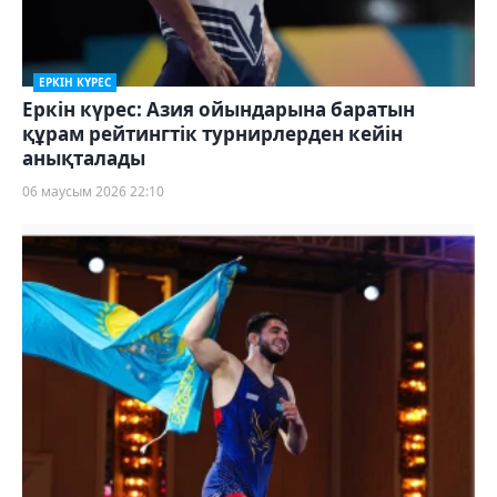
ЕРКІН КҮРЕС
Еркін күрес: Азия ойындарына баратын
құрам рейтингтік турнирлерден кейін
анықталады
06 маусым 2026 22:10