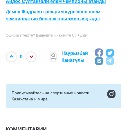
Айдос Сұлтанғали әлем чемпионы атанды
Демеу Жадраев грек-рим күресінен әлем
чемпионатын бесінші орынмен аяқтады
Ошибка в тексте? Выделите и нажмите Ctrl+Enter
Наурызбай
0
Қанатұлы
Подписывайтесь на cпортивные новости
Казахстана и мира
КОММЕНТАРИИ