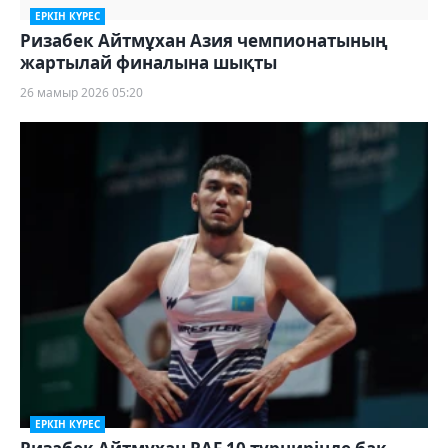
ЕРКІН КҮРЕС
Ризабек Айтмұхан Азия чемпионатының
жартылай финалына шықты
26 мамыр 2026 05:20
ЕРКІН КҮРЕС