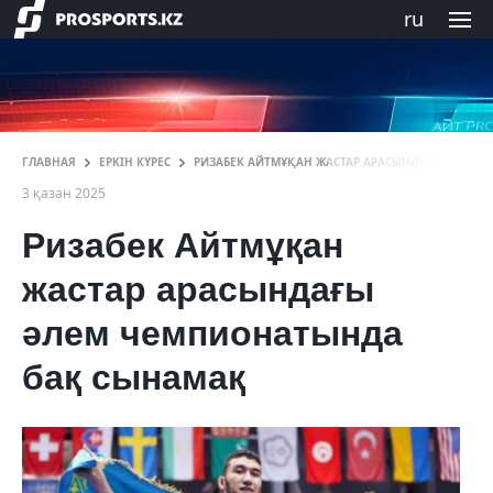
ru
ГЛАВНАЯ
ЕРКІН КҮРЕС
РИЗАБЕК АЙТМҰҚАН ЖАСТАР АРАСЫНДАҒЫ ӘЛЕМ 
3 қазан 2025
Ризабек Айтмұқан
жастар арасындағы
әлем чемпионатында
бақ сынамақ