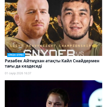
ЕРКІН КҮРЕС
Ризабек Айтмұхан атақты Кайл Снайдермен
тағы да кездеседі
01 сәуір 2026 16:37