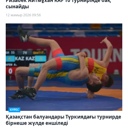
Ризабек Айтмұхан RAF 10 турнирінде бақ
сынайды
12 мамыр 2026 09:56
КҮРЕС
Қазақстан балуандары Түркиядағы турнирде
бірнеше жүлде еншіледі