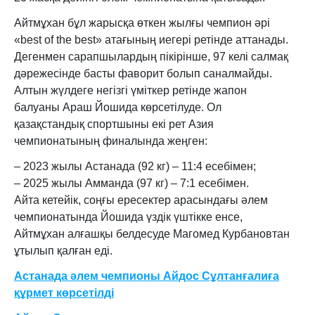
Айтмұхан бұл жарысқа өткен жылғы чемпион әрі
«best of the best» атағының иегері ретінде аттанады.
Дегенмен сарапшылардың пікірінше, 97 келі салмақ
дәрежесінде басты фаворит болып саналмайды.
Алтын жүлдеге негізгі үміткер ретінде жапон
балуаны Араш Йошида көрсетілуде. Ол
қазақстандық спортшыны екі рет Азия
чемпионатының финалында жеңген:
– 2023 жылы Астанада (92 кг) – 11:4 есебімен;
– 2025 жылы Амманда (97 кг) – 7:1 есебімен.
Айта кетейік, соңғы ересектер арасындағы әлем
чемпионатында Йошида үздік үштікке енсе,
Айтмұхан алғашқы белдесуде Магомед Курбановтан
ұтылып қалған еді.
Астанада әлем чемпионы Айдос Сұлтанғалиға
құрмет көрсетілді