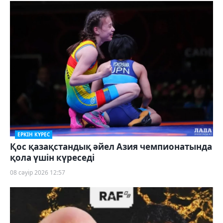
ЕРКІН КҮРЕС
Қос қазақстандық әйел Азия чемпионатында
қола үшін күреседі
08 сәуір 2026 12:57