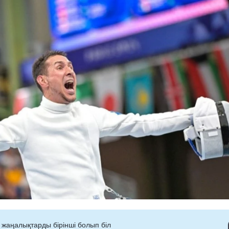
 жаңалықтарды бірінші болып біл