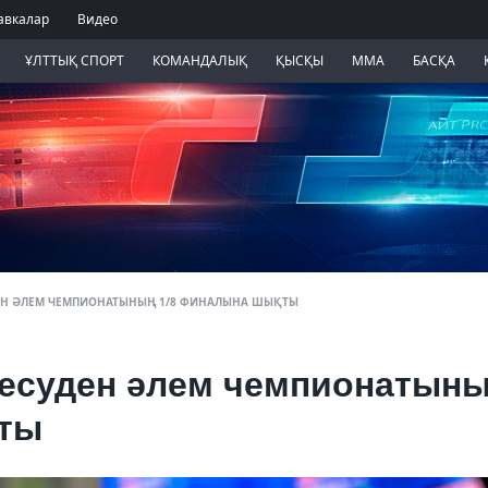
авкалар
Видео
ҰЛТТЫҚ СПОРТ
КОМАНДАЛЫҚ
ҚЫСҚЫ
ММА
БАСҚА
ДЕН ӘЛЕМ ЧЕМПИОНАТЫНЫҢ 1/8 ФИНАЛЫНА ШЫҚТЫ
лесуден әлем чемпионатын
қты