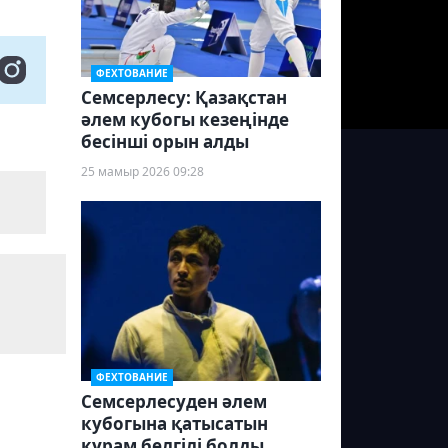
ФЕХТОВАНИЕ
Семсерлесу: Қазақстан
әлем кубогы кезеңінде
бесінші орын алды
25 мамыр 2026 09:28
ФЕХТОВАНИЕ
Семсерлесуден әлем
кубогына қатысатын
құрам белгілі болды