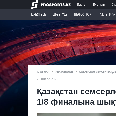
Басты
Блогтар
Ст
LIFESTYLE
LIFESTYLE
ВЕЛОСПОРТ
АТЛЕТИКА
ГЛАВНАЯ
ФЕХТОВАНИЕ
ҚАЗАҚСТАН СЕМСЕРЛЕСУ
29 шілде 2025
Қазақстан семсер
1/8 финалына шы