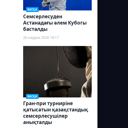
БАСҚА
Семсерлесуден
Астанадағы әлем Кубогы
басталды
26 наурыз 2026 18:17
БАСҚА
Гран-при турниріне
қатысатын қазақстандық
семсерлесушілер
анықталды