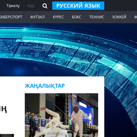
РУССКИЙ ЯЗЫК
Тіркелу
Кіру
КИБЕРСПОРТ
ФУТЗАЛ
КҮРЕС
БОКС
ТЕННИС
ХОККЕЙ
Ф
ЖАҢАЛЫҚТАР
ың