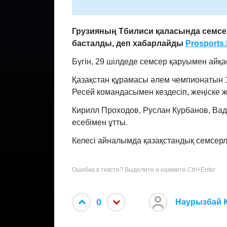
Грузияның
Тбилиси қаласында семсе
басталды,
деп хабарлайды
Prosports
.
Бүгін, 29 шілдеде семсер қаруымен айқ
Қазақстан құрамасы әлем чемпионатын 1
Ресей командасымен кездесіп, жеңіске же
Кирилл Проходов, Руслан Курбанов, Ва
есебімен ұтты.
Келесі айналымда қазақстандық семсерл
Ошибка в тексте? Выделите и нажмите Ctrl+Enter
0
Наурызбай 