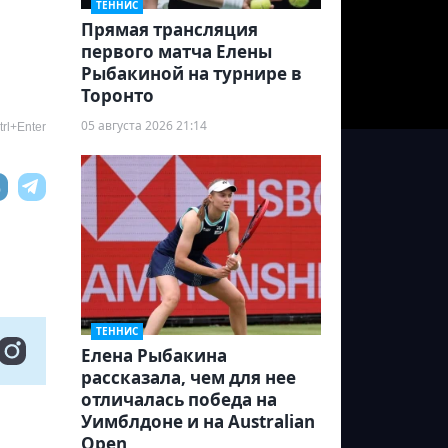
ТЕННИС
Прямая трансляция
первого матча Елены
Рыбакиной на турнире в
Торонто
05 августа 2026 21:14
rl+Enter
ТЕННИС
Елена Рыбакина
рассказала, чем для нее
отличалась победа на
Уимблдоне и на Australian
Open