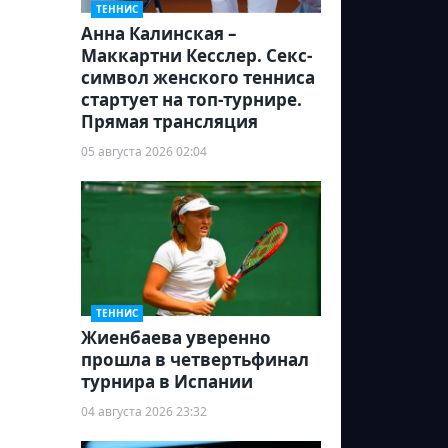
ТЕННИС
Анна Калинская –
Маккартни Кесслер. Секс-
символ женского тенниса
стартует на топ-турнире.
Прямая трансляция
05 августа 2026 02:04
ТЕННИС
Жиенбаева уверенно
прошла в четвертьфинал
турнира в Испании
04 августа 2026 23:32