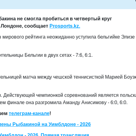
бакина не смогла пробиться в четвертый круг
в Лондоне, сообщает
Prosports.kz.
ов мирового рейтинга неожиданно уступила бельгийке Элизе
льницы Бельгии в двух сетах - 7:6, 6:1.
тельницей матча между чешской теннисисткой Марией Боуз
я. Действующей чемпионкой соревнований является польск
ем финале она разгромила Аманду Анисимову - 6:0, 6:0.
ашем
телеграм-канале
!
лены Рыбакиной на Уимблдоне - 2026
Уимблдон - 2026. Прямая трансляция