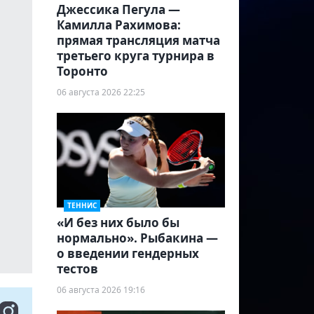
Джессика Пегула —
Камилла Рахимова:
прямая трансляция матча
третьего круга турнира в
Торонто
06 августа 2026 22:25
ТЕННИС
«И без них было бы
нормально». Рыбакина —
о введении гендерных
тестов
06 августа 2026 19:16