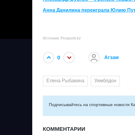
Анна Данилина переиграла Юлию Пут
Источник: Prosports.kz
0
Агзам
Елена Рыбакина
Уимблдон
Подписывайтесь на cпортивные новости Ка
КОММЕНТАРИИ