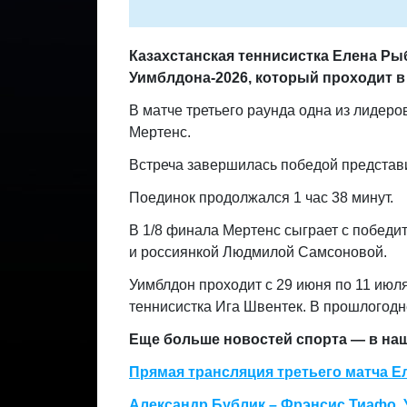
Казахстанская теннисистка Елена Ры
Уимблдона-2026, который проходит 
В матче третьего раунда одна из лидер
Мертенс.
Встреча завершилась победой представите
Поединок продолжался 1 час 38 минут.
В 1/8 финала Мертенс сыграет с победи
и россиянкой Людмилой Самсоновой.
Уимблдон проходит с 29 июня по 11 июл
теннисистка Ига Швентек. В прошлогодн
Еще больше новостей спорта — в н
Прямая трансляция третьего матча Е
Александр Бублик – Фрэнсис Тиафо. 