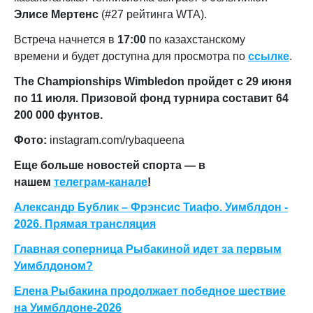
Элисе Мертенс
(#27 рейтинга WTA).
Встреча начнется в
17:00
по казахстанскому
времени и будет доступна для просмотра по
ссылке
.
The
Championships
Wimbledon пройдет с 29 июня
по 11 июля. Призовой фонд турнира составит 64
200 000 фунтов.
Фото:
instagram.com/rybaqueena
Еще больше новостей спорта — в
нашем
телеграм-канале
!
Александр Бублик – Фрэнсис Тиафо. Уимблдон -
2026. Прямая трансляция
Главная соперница Рыбакиной идет за первым
Уимблдоном?
Елена Рыбакина продолжает победное шествие
на Уимблдоне-2026