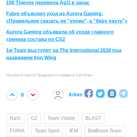
100 Thieves перевела Ag1l в запас
Fabre объяснил уход из Aurora Gaming:
«Правильнее сказать не "ухожу", а "беру паузу"»
Aurora Gaming объявила об уходе главного
тренера состава по CS2
1w Team выступит на The International 2026 под
названием Iron Wing
Ошибка в тексте? Выделите и нажмите Ctrl+Enter
0
Arken
NaVi
G2
Team Vitality
BLAST
FURIA
Team Spirit
IEM
BetBoom Team