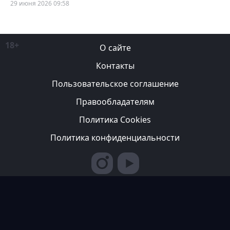
29 июня 2026 09:58
18+
О сайте
Контакты
Пользовательское соглашение
Правообладателям
Политика Cookies
Политика конфиденциальности
Редакция вправе не вступать в переписку с авторами, не
возвращать фотографии и не рецензировать рукописи. За
содержание рекламных публикаций ответственность несет
рекламодатель. Редакция не всегда разделяет мнение авторов.
© 2007-2026 ТОО ИА «Казахстан Спортивный»