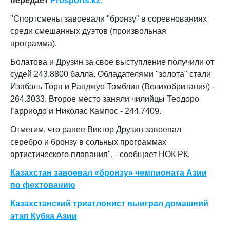
передает
Prosports.kz.
"Спортсмены завоевали "бронзу" в соревнованиях
среди смешанных дуэтов (произвольная
программа).
Болатова и Друзин за свое выступление получили от
судей 243.8800 балла. Обладателями "золота" стали
Изабэль Торп и Ранджуо Томблин (Великобритания) -
264.3033. Второе место заняли чилийцы Теодоро
Гарриодо и Николас Кампос - 244.7409.
Отметим, что ранее Виктор Друзин завоевал
серебро и бронзу в сольных программах
артистического плавания", - сообщает НОК РК.
Казахстан завоевал «бронзу» чемпионата Азии
по фехтованию
Казахстанский триатлонист выиграл домашний
этап Кубка Азии