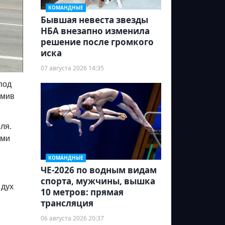
КОМАНДНЫЕ
Бывшая невеста звезды
НБА внезапно изменила
решение после громкого
иска
07 августа 2026 14:35
под
рмив
ля.
ими
КОМАНДНЫЕ
ЧЕ-2026 по водным видам
спорта, мужчины, вышка
 дух
10 метров: прямая
трансляция
06 августа 2026 20:37