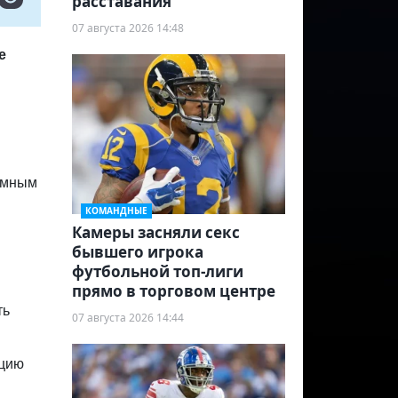
расставания
07 августа 2026 14:48
е
домным
КОМАНДНЫЕ
Камеры засняли секс
бывшего игрока
футбольной топ-лиги
прямо в торговом центре
ть
07 августа 2026 14:44
ацию