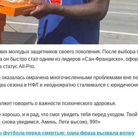
ких молодых защитников своего поколения. После выбора 
 он быстро стал одним из лидеров «Сан-Франциско», офо
 статус All-Pro.
 оказалась омрачена многочисленными проблемами вне по
два сезона в НФЛ и неоднократно сталкивался с юридическ
лжит говорить о важности психического здоровья.
е хорошо, и я рад, что смог увидеть тебя перед уходом. Твой
ы снова увидимся. Аминь. Лети высоко, 99!!»
ы футбола перед смертью: одна фраза вызвала волну