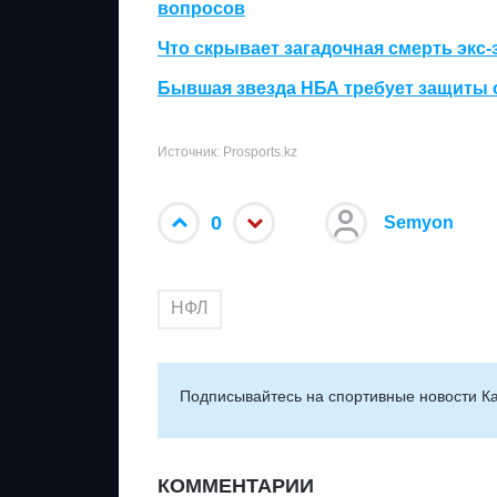
вопросов
Что скрывает загадочная смерть экс
Бывшая звезда НБА требует защиты 
Источник: Prosports.kz
0
Semyon
НФЛ
Подписывайтесь на cпортивные новости Ка
КОММЕНТАРИИ