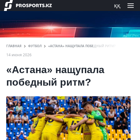
ққ
ГЛАВНАЯ
ФУТБОЛ
«АСТАНА» НАЩУПАЛА ПОБЕДНЫЙ РИТМ?
14 июня 2026
«Астана» нащупала
победный ритм?