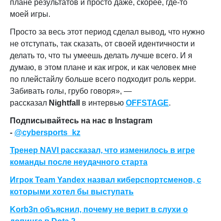
плане результатов и просто даже, скорее, где-то
моей игры.
Просто за весь этот период сделал вывод, что нужно
не отступать, так сказать, от своей идентичности и
делать то, что ты умеешь делать лучше всего. И я
думаю, в этом плане и как игрок, и как человек мне
по плейстайлу больше всего подходит роль керри.
Забивать голы, грубо говоря
», —
рассказал
Nightfall
в интервью
OFFSTAGE
.
Подписывайтесь на нас в Instagram
-
@cybersports_kz
Тренер NAVI рассказал, что изменилось в игре
команды после неудачного старта
Игрок Team Yandex назвал киберспортсменов, с
которыми хотел бы выступать
Korb3n объяснил, почему не верит в слухи о