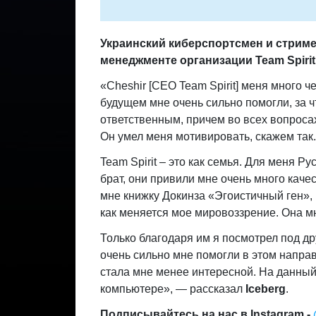
Украинский киберспортсмен и стриме
менеджменте организации Team Spirit
«
Cheshir [CEO Team Spirit] меня много ч
будущем мне очень сильно помогли, за ч
ответственным, причем во всех вопросах
Он умел меня мотивировать, скажем так. 
Team Spirit – это как семья. Для меня Р
брат, они привили мне очень много каче
мне книжку Докинза «Эгоистичный ген»,
как меняется мое мировоззрение. Она мн
Только благодаря им я посмотрел под дру
очень сильно мне помогли в этом направ
стала мне менее интересной. На данный
компьютере
», — рассказал
Iceberg
.
Подписывайтесь на нас в Instagram -