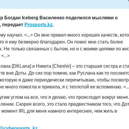
р Богдан Iceberg Василенко поделился мыслями о
, передает
Prosports.kz
.
ему научил. <...> Он мне привил много хороших качеств, кот
то я ему безмерно благодарен. Он помог мне стать более
. Не только связанных с бытом, но и с моими целями по жи
<...>
услана [DKLana] и Никита [Cheshir] – это старшая сестра и с
ств вне Доты. До сих пор помню, как Руслана как-то посовет
 которую я даже периодически перечитываю, чтобы посмотр
е много помогла и привила, я с теплотой ее вспоминаю. <..
гим углом на все, что я делаю, что происходит вокруг меня
лении. Скорее всего, это стало предвестником того, что До
 момент IRL для меня намного интереснее, чем жить в
@cybersports_kz