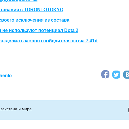
сставания с TORONTOTOKYO
своего исключения из состава
и не используют потенциал Dota 2
выделил главного победителя патча 7.41d
henlo
захстана и мира