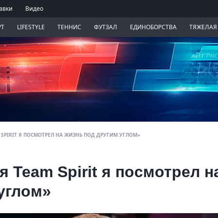
авки
Видео
РТ
LIFESTYLE
ТЕННИС
ФУТЗАЛ
ЕДИНОБОРСТВА
ТЯЖЕЛАЯ
M SPIRIT Я ПОСМОТРЕЛ НА ЖИЗНЬ ПОД ДРУГИМ УГЛОМ»
я Team Spirit я посмотрел н
углом»