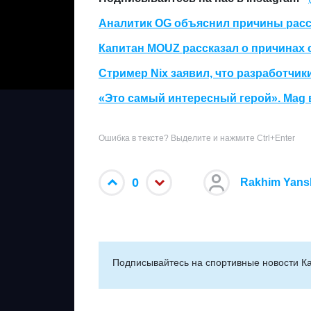
Аналитик OG объяснил причины ра
Капитан MOUZ рассказал о причинах 
Стример Nix заявил, что разработчик
«Это самый интересный герой». Mag 
Ошибка в тексте? Выделите и нажмите Ctrl+Enter
0
Rakhim Yans
Подписывайтесь на cпортивные новости Ка