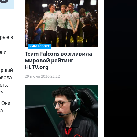
орые в
КИБЕРСПОРТ
зни.
Team Falcons возглавила
мировой рейтинг
HLTV.org
тарший
29 июня 2026 22:22
овала
еть,
.>
. Они
та