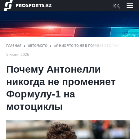
ққ
ГЛАВНАЯ
АВТО/МОТО
«У НИХ ЧТО-ТО НЕ В ПОРЯДКЕ С ГОЛОВОЙ». ЛИД
5 июня 2026
Почему Антонелли
никогда не променяет
Формулу-1 на
мотоциклы