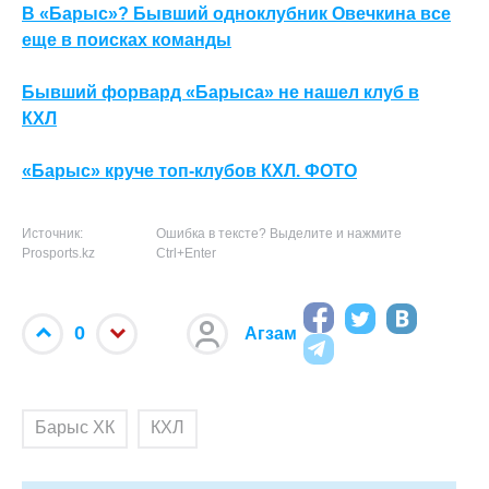
В «Барыс»? Бывший одноклубник Овечкина все
еще в поисках команды
Бывший форвард «Барыса» не нашел клуб в
КХЛ
«Барыс» круче топ-клубов КХЛ. ФОТО
Источник:
Ошибка в тексте? Выделите и нажмите
Prosports.kz
Ctrl+Enter
0
Агзам
Барыс ХК
КХЛ