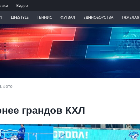
авки
Видео
РТ
LIFESTYLE
ТЕННИС
ФУТЗАЛ
ЕДИНОБОРСТВА
ТЯЖЕЛАЯ
Л. ФОТО
рнее грандов КХЛ