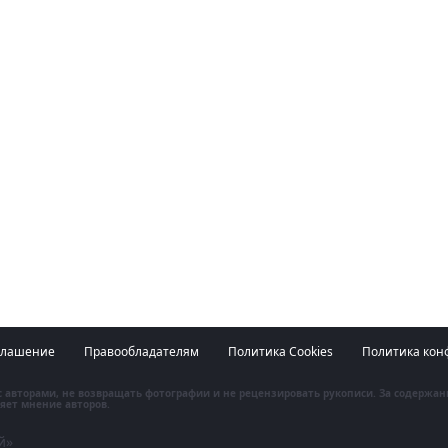
глашение
Правообладателям
Политика Cookies
Политика кон
 с авторами, не возвращать фотографии и не рецензировать рукописи. За содержа
яет мнение авторов.
й»