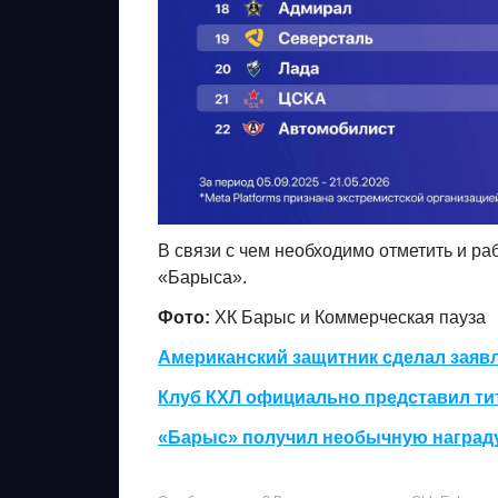
В связи с чем необходимо отметить и ра
«Барыса».
Фото:
ХК Барыс и Коммерческая пауза
Американский защитник сделал заяв
Клуб КХЛ официально представил ти
«Барыс» получил необычную награду