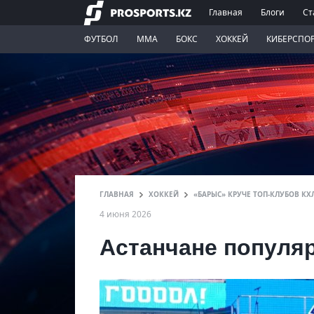
Главная
Блоги
Ст
ФУТБОЛ
ММА
БОКС
ХОККЕЙ
КИБЕРСПО
ГЛАВНАЯ
ХОККЕЙ
«БАРЫС» КРУЧЕ ТОП-КЛУБОВ КХ
4 июня 2026
Астанчане популя