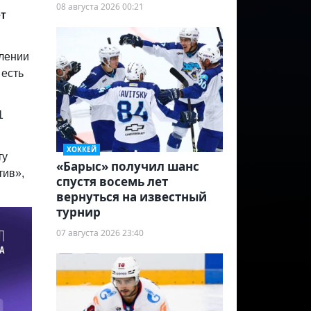
08 августа 2026 00:21
ет
влении
 есть
1
ХОККЕЙ
ту
«Барыс» получил шанс
тив»,
спустя восемь лет
вернуться на известный
турнир
07 августа 2026 23:40