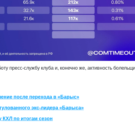
боту пресс-службу клуба и, конечно же, активность болельщ
ление после перехода в «Барыс»
тулованного экс-лидера «Барыса»
 КХЛ по итогам сезон