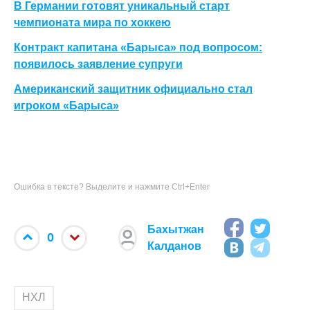
В Германии готовят уникальный старт
чемпионата мира по хоккею
Контракт капитана «Барыса» под вопросом:
появилось заявление супруги
Американский защитник официально стал
игроком «Барыса»
Ошибка в тексте? Выделите и нажмите Ctrl+Enter
Бахытжан
0
Калданов
НХЛ