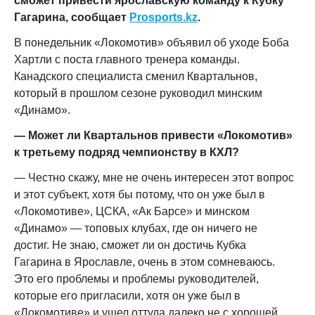
сможет привести ярославскую команду к Кубку
Гагарина
, сообщает
Prosports
.
kz
.
В понедельник «Локомотив» объявил об уходе Боба
Хартли с поста главного тренера команды.
Канадского специалиста сменил Квартальнов,
который в прошлом сезоне руководил минским
«Динамо».
— Может ли Квартальнов привести «Локомотив»
к третьему подряд чемпионству в КХЛ?
— Честно скажу, мне не очень интересен этот вопрос
и этот субъект, хотя бы потому, что он уже был в
«Локомотиве», ЦСКА, «Ак Барсе» и минском
«Динамо» — топовых клубах, где он ничего не
достиг. Не знаю, сможет ли он достичь Кубка
Гагарина в Ярославле, очень в этом сомневаюсь.
Это его проблемы и проблемы руководителей,
которые его пригласили, хотя он уже был в
«Локомотиве» и ушел оттуда далеко не с хорошей