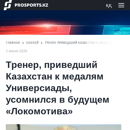
ққ
ГЛАВНАЯ
ХОККЕЙ
ТРЕНЕР, ПРИВЕДШИЙ КАЗАХСТАН К МЕДАЛЯМ УНИВЕР
2 июня 2026
Тренер, приведший
Казахстан к медалям
Универсиады,
усомнился в будущем
«Локомотива»