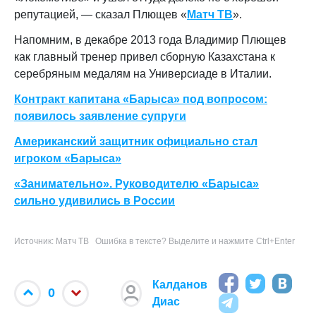
репутацией, — сказал Плющев «
Матч ТВ
».
Напомним, в декабре 2013 года Владимир Плющев
как главный тренер привел сборную Казахстана к
серебряным медалям на Универсиаде в Италии.
Контракт капитана «Барыса» под вопросом:
появилось заявление супруги
Американский защитник официально стал
игроком «Барыса»
«Занимательно». Руководителю «Барыса»
сильно удивились в России
Источник: Матч ТВ
Ошибка в тексте? Выделите и нажмите Ctrl+Enter
Калданов
0
Диас