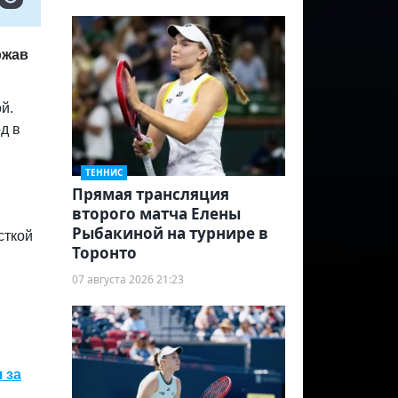
ржав
й.
д в
ТЕННИС
Прямая трансляция
второго матча Елены
Рыбакиной на турнире в
сткой
Торонто
07 августа 2026 21:23
 за