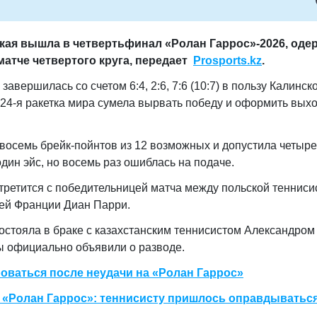
кая вышла в четвертьфинал «Ролан Гаррос»-2026, оде
атче четвертого круга, передает
Prosports.kz
.
авершилась со счетом 6:4, 2:6, 7:6 (10:7) в пользу Калинско
 24-я ракетка мира сумела вырвать победу и оформить выхо
восемь брейк-пойнтов из 12 возможных и допустила четыре
ин эйс, но восемь раз ошиблась на подаче.
третится с победительницей матча между польской тенниси
ей Франции Диан Парри.
стояла в браке с казахстанским теннисистом Александром
ы официально объявили о разводе.
оваться после неудачи на «Ролан Гаррос»
 «Ролан Гаррос»: теннисисту пришлось оправдываться