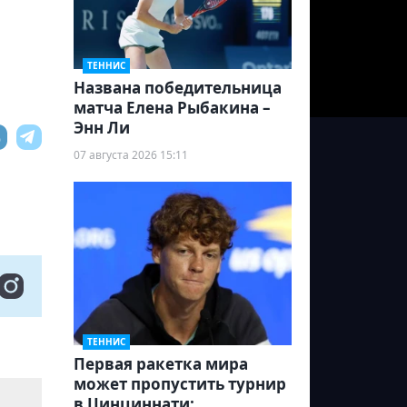
ТЕННИС
Названа победительница
матча Елена Рыбакина –
Энн Ли
07 августа 2026 15:11
ТЕННИС
Первая ракетка мира
может пропустить турнир
в Цинциннати: