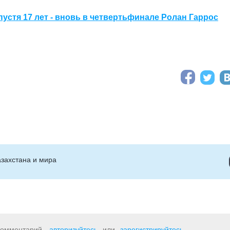
устя 17 лет - вновь в четвертьфинале Ролан Гаррос
захстана и мира
 комментарий,
авторизуйтесь
или
зарегистрируйтесь