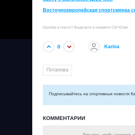
Восточноевропейская спортсменка сп
Ошибка в тексте? Выделите и нажмите Ctrl+Enter
0
Karina
Потапова
Подписывайтесь на cпортивные новости Ка
КОММЕНТАРИИ
Для того, чтобы оставить