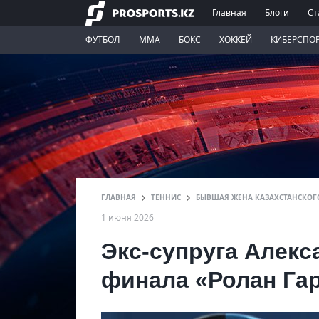
Главная
Блоги
Ст
ФУТБОЛ
ММА
БОКС
ХОККЕЙ
КИБЕРСПО
ГЛАВНАЯ
ТЕННИС
БЫВШАЯ ЖЕНА КАЗАХСТАНСКОГО
1 июня 2026
Экс-супруга Алекс
финала «Ролан Га