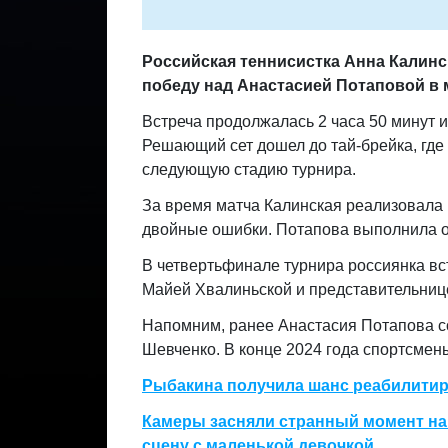
Российская теннисистка Анна Калинс
победу над Анастасией Потаповой в м
Встреча продолжалась 2 часа 50 минут и з
Решающий сет дошел до тай-брейка, где
следующую стадию турнира.
За время матча Калинская реализовала 
двойные ошибки. Потапова выполнила од
В четвертьфинале турнира россиянка вс
Майей Хвалиньской и представительниц
Напомним, ранее Анастасия Потапова со
Шевченко. В конце 2024 года спортсмен
Рыбакина получила шанс реабилитир
Камеры засняли странный момент на
сцену с маленькой девочкой