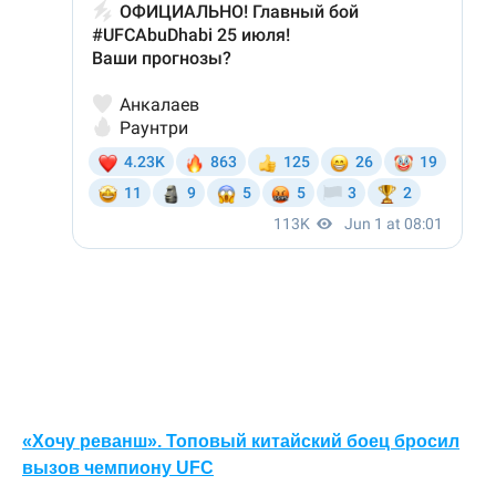
«Хочу реванш». Топовый китайский боец бросил
вызов чемпиону UFC