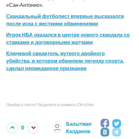
«Сан‑Антонио».
Скандальный футболист впервые высказался
после иска с жесткими обвинениями
Игрок НБА оказался в центре нового скандала со
ставками и договорными матчами
Ключевой свидетель жуткого двойного
убийства, в котором обвиняли легенду спорта,
сделал неожиданное признание
Ошибка в тексте? Выделите и нажмите Ctrl+Enter
Бахытжан
0
Калданов