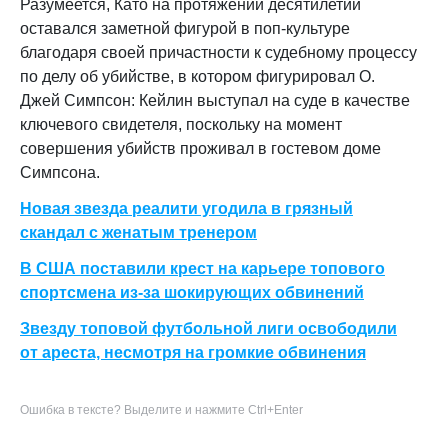
Разумеется, Като на протяжении десятилетий
оставался заметной фигурой в поп-культуре
благодаря своей причастности к судебному процессу
по делу об убийстве, в котором фигурировал О.
Джей Симпсон: Кейлин выступал на суде в качестве
ключевого свидетеля, поскольку на момент
совершения убийств проживал в гостевом доме
Симпсона.
Новая звезда реалити угодила в грязный
скандал с женатым тренером
В США поставили крест на карьере топового
спортсмена из-за шокирующих обвинений
Звезду топовой футбольной лиги освободили
от ареста, несмотря на громкие обвинения
Ошибка в тексте? Выделите и нажмите Ctrl+Enter