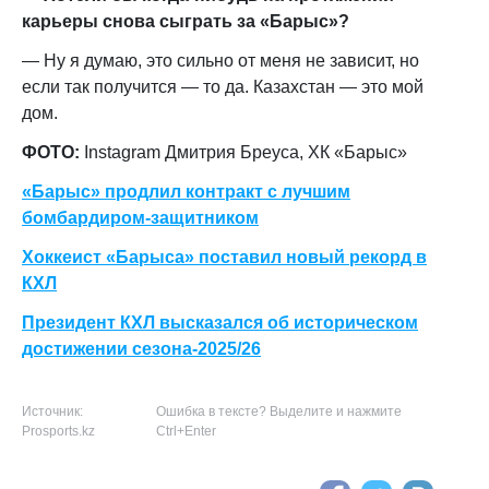
карьеры снова сыграть за «Барыс»?
— Ну я думаю, это сильно от меня не зависит, но
если так получится — то да. Казахстан — это мой
дом.
ФОТО:
Instagram Дмитрия Бреуса, ХК «Барыс»
«Барыс» продлил контракт с лучшим
бомбардиром-защитником
Хоккеист «Барыса» поставил новый рекорд в
КХЛ
Президент КХЛ высказался об историческом
достижении сезона-2025/26
Источник:
Ошибка в тексте? Выделите и нажмите
Prosports.kz
Ctrl+Enter