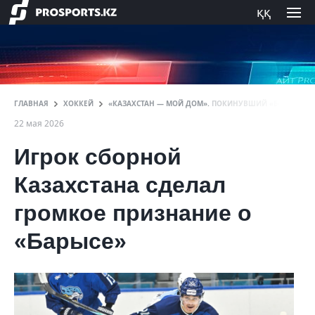
ққ
ГЛАВНАЯ
ХОККЕЙ
«КАЗАХСТАН — МОЙ ДОМ». ПОКИНУВШИЙ «БАРЫС» ЗА
22 мая 2026
Игрок сборной
Казахстана сделал
громкое признание о
«Барысе»