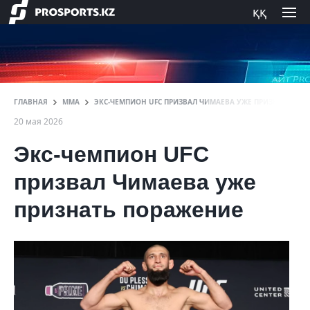
ққ
ГЛАВНАЯ
ММА
ЭКС-ЧЕМПИОН UFС ПРИЗВАЛ ЧИМАЕВА УЖЕ ПРИЗНАТЬ ПО
20 мая 2026
Экс-чемпион UFС
призвал Чимаева уже
признать поражение