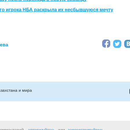
ого игрока НБА раскрыла их несбывшуюся мечту
аева
захстана и мира
 комментарий,
авторизуйтесь
или
зарегистрируйтесь