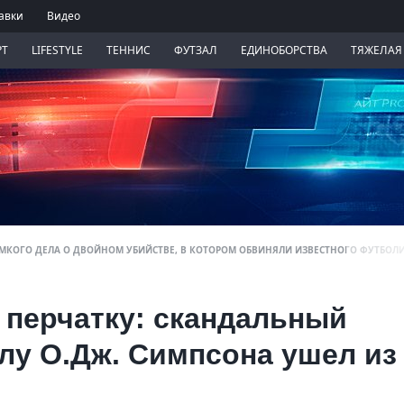
авки
Видео
РТ
LIFESTYLE
ТЕННИС
ФУТЗАЛ
ЕДИНОБОРСТВА
ТЯЖЕЛАЯ
МКОГО ДЕЛА О ДВОЙНОМ УБИЙСТВЕ, В КОТОРОМ ОБВИНЯЛИ ИЗВЕСТНОГО ФУТБОЛИ
 перчатку: скандальный
лу О.Дж. Симпсона ушел из