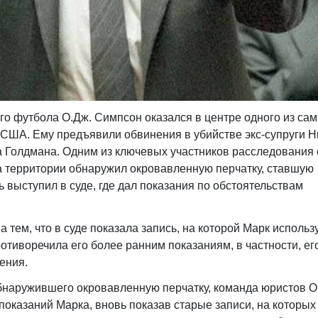
го футбола О.Дж. Симпсон оказался в центре одного из са
 США. Ему предъявили обвинения в убийстве экс-супруги Н
а Голдмана. Одним из ключевых участников расследования
а территории обнаружил окровавленную перчатку, ставшую
 выступил в суде, где дал показания по обстоятельствам
 тем, что в суде показала запись, на которой Марк использ
отиворечила его более ранним показаниям, в частности, ег
ения.
бнаружившего окровавленную перчатку, команда юристов О
показаний Марка, вновь показав старые записи, на которых