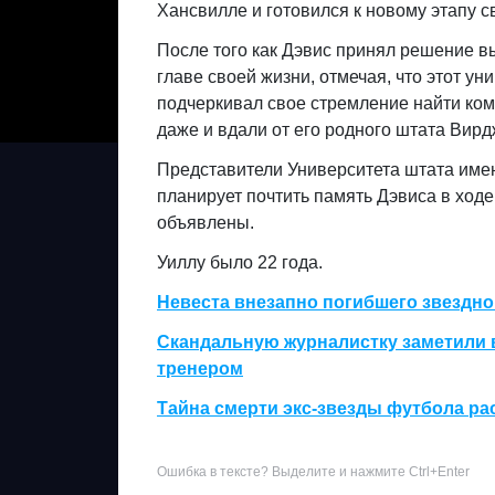
Хансвилле и готовился к новому этапу 
После того как Дэвис принял решение в
главе своей жизни, отмечая, что этот ун
подчеркивал свое стремление найти кома
даже и вдали от его родного штата Вирд
Представители Университета штата име
планирует почтить память Дэвиса в ходе
объявлены.
Уиллу было 22 года.
Невеста внезапно погибшего звездн
Скандальную журналистку заметили в
тренером
Тайна смерти экс-звезды футбола р
Ошибка в тексте? Выделите и нажмите Ctrl+Enter