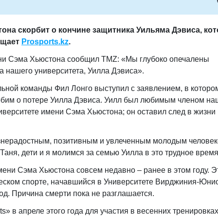
она скорбит о кончине защитника Уильяма Дэвиса, ко
общает
Prosports.kz
.
ни Сэма Хьюстона сообщил TMZ: «Мы глубоко опечалены
а нашего университета, Уилла Дэвиса».
ьной команды Фил Лонго выступил с заявлением, в которо
рбим о потере Уилла Дэвиса. Уилл был любимым членом на
ниверситете имени Сэма Хьюстона; он оставил след в жизни
знерадостным, позитивным и увлеченным молодым человек
 Таня, дети и я молимся за семью Уилла в это трудное время
мени Сэма Хьюстона совсем недавно – ранее в этом году. 
ческом спорте, начавшийся в Университете Вирджиния-Юнио
год. Причина смерти пока не разглашается.
s» в апреле этого года для участия в весенних тренировках