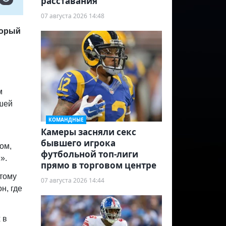
расставания
07 августа 2026 14:48
торый
м
шей
КОМАНДНЫЕ
Камеры засняли секс
бывшего игрока
ом,
футбольной топ-лиги
».
прямо в торговом центре
Этому
07 августа 2026 14:44
н, где
 в