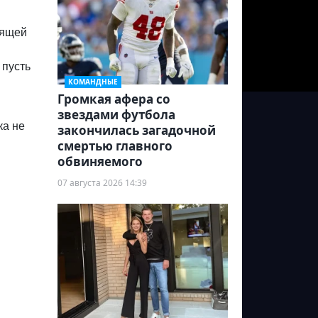
оящей
 пусть
КОМАНДНЫЕ
Громкая афера со
звездами футбола
ка не
закончилась загадочной
смертью главного
обвиняемого
07 августа 2026 14:39