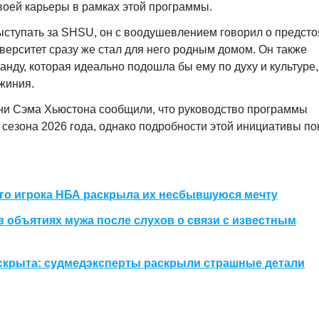
своей карьеры в рамках этой программы.
ыступать за SHSU, он с воодушевлением говорил о предст
иверситет сразу же стал для него родным домом. Он также
нду, которая идеально подошла бы ему по духу и культуре,
жиния.
ни Сэма Хьюстона сообщили, что руководство программы
 сезона 2026 года, однако подробности этой инициативы по
ого игрока НБА раскрыла их несбывшуюся мечту
 объятиях мужа после слухов о связи с известным
аскрыта: судмедэксперты раскрыли страшные детали