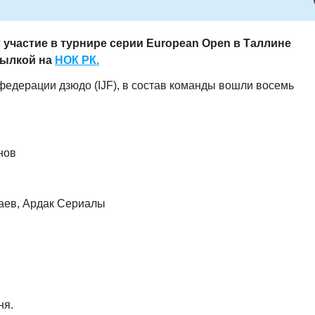
 участие в турнире серии European Open в Таллине
сылкой на
НОК РК.
дерации дзюдо (IJF), в состав команды вошли восемь
нов
баев, Ардак Сериалы
ня.