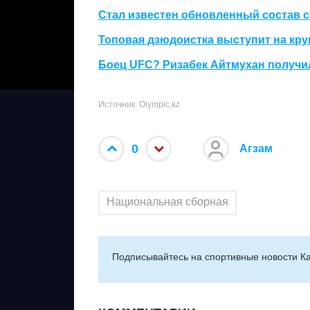
Стал известен обновленный состав с
Топовая дзюдоистка выступит на кру
Боец UFC? Ризабек Айтмухан получил
Источник: Olympic.kz
0
Агзам
Национальная сборная
Подписывайтесь на cпортивные новости Ка