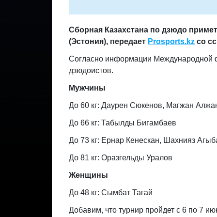
Сборная Казахстана по дзюдо примет
(Эстония), передает
Prosports.kz
со с
Согласно информации Международной фе
дзюдоистов.
Мужчины
До 60 кг: Даурен Сюкенов, Магжан Алжа
До 66 кг: Табылды Бигамбаев
До 73 кг: Ернар Кенескан, Шахнияз Агы
До 81 кг: Оразгельды Уралов
Женщины
До 48 кг: Сымбат Тагай
Добавим, что турнир пройдет с 6 по 7 ию