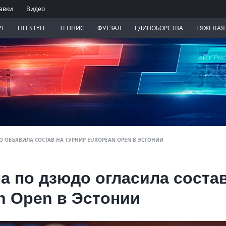
авки
Видео
РТ
LIFESTYLE
ТЕННИС
ФУТЗАЛ
ЕДИНОБОРСТВА
ТЯЖЕЛАЯ
О ОБЪЯВИЛА СОСТАВ НА ТУРНИР EUROPEAN OPEN В ЭСТОНИИ
а по дзюдо огласила соста
n Open в Эстонии