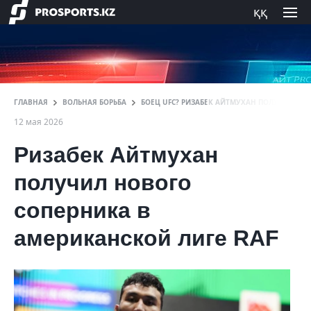
ққ
ГЛАВНАЯ
ВОЛЬНАЯ БОРЬБА
БОЕЦ UFC? РИЗАБЕК АЙТМУХАН ПОЛУЧИЛ НО
12 мая 2026
Ризабек Айтмухан
получил нового
соперника в
американской лиге RAF