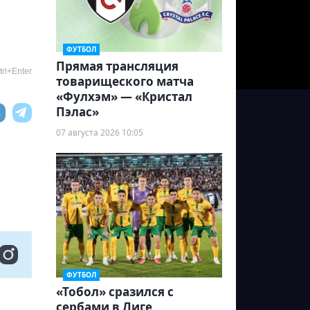
ФУТБОЛ
Прямая трансляция
rl+Enter
товарищеского матча
«Фулхэм» — «Кристал
Пэлас»
07 августа 2026 10:05
ФУТБОЛ
«Тобол» сразился с
сербами в Лиге