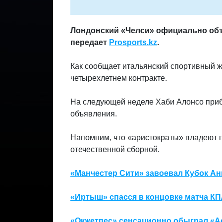
Лондонский «Челси» официально объ
передает
Prosports.kz
.
Как сообщает итальянский спортивный 
четырехлетнем контракте.
На следующей неделе Хаби Алонсо приб
объявления.
Напомним, что «аристократы» владеют 
отечественной сборной.
«Манчестер Сити» завоевал Кубок Ан
«Иртыш» спасся в концовке матча КП
«Окжетпес» сенсационно обыграл «Ас