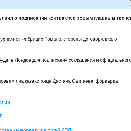
явил о подписании контракта с новым главным трене
журналист Фабрицио Романо, стороны договорились о
удет в Лондон для подписания соглашения и официальног
правами на казахстанца Дастана Сатпаева, форварда
глии
Л
тану» и ворвался в топ-3 КПЛ