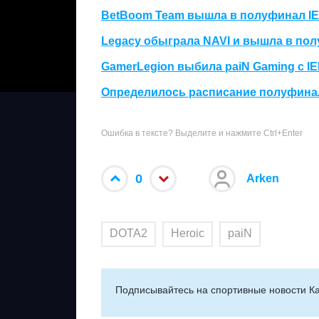
BetBoom Team вышла в полуфинал IEM
Legacy обыграла NAVI и вышла в полу
GamerLegion выбила paiN Gaming с IEM
Определилось расписание полуфинал
Ошибка в тексте? Выделите и нажмите Ctrl+Enter
0
Arken
DOTA2
Heroic
paiN
Подписывайтесь на cпортивные новости Ка