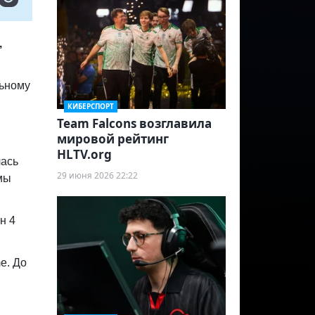
,
льному
КИБЕРСПОРТ
Team Falcons возглавила
мировой рейтинг
HLTV.org
лась
29 июня 2026 22:22
мы
н 4
e. До