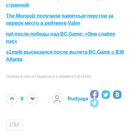
странной
The Mongolz получили памятные перстни за
первое место в рейтинге Valve
npl после победы над BC.Game: «Они слабее
нас»
s1mple высказался после вылета BC.Game с IEM
Atlanta
Ошибка в тексте? Выделите и нажмите Ctrl+Enter
0
Rudyaga
CS2