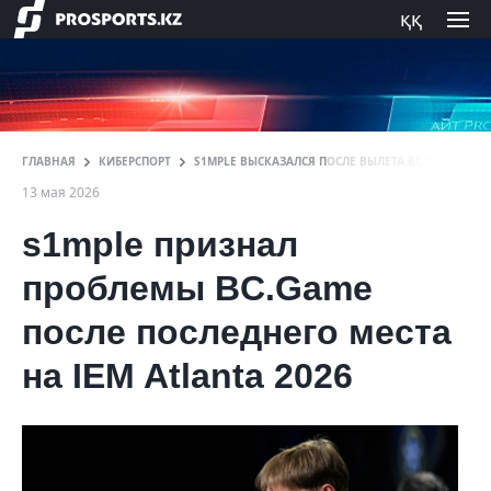
ққ
ГЛАВНАЯ
КИБЕРСПОРТ
S1MPLE ВЫСКАЗАЛСЯ ПОСЛЕ ВЫЛЕТА BC.GAME С IEM
13 мая 2026
s1mple признал
проблемы BC.Game
после последнего места
на IEM Atlanta 2026