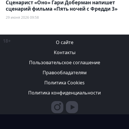
Сценарист «Оно» Гари Доберман напишет
сценарий фильма «Пять ночей с Фредди 3»
29 июня 2026 09:58
18+
О сайте
Контакты
Пользовательское соглашение
Правообладателям
Политика Cookies
Политика конфиденциальности
Редакция вправе не вступать в переписку с авторами, не
возвращать фотографии и не рецензировать рукописи. За
содержание рекламных публикаций ответственность несет
рекламодатель. Редакция не всегда разделяет мнение авторов.