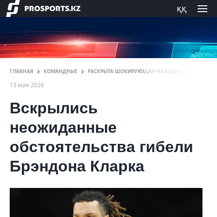
ққ
ГЛАВНАЯ
КОМАНДНЫЕ
РАСКРЫТА ШОКИРУЮЩАЯ НАХОДКА В ДОМЕ ИГРОК
13 мая 2026
Вскрылись
неожиданные
обстоятельства гибели
Брэндона Кларка