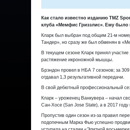
Как стало известно изданию TMZ Spo
клуба «Мемфис Гриззлис». Ему было 
Кларк был выбран под общим 21-м номе
Тандер», но сразу же был обменян в «М
В текущем сезоне Кларк принял участие 
растяжение икроножной мышцы.
Брэндон провел в НБА 7 сезонов; за 309 
отдавал 1,3 результативной передачи.
В свой дебютный профессиональный сез
Кларк – уроженец Ванкувера – начал св
Сан-Хосе (San Jose State), а в 2017 год
Пропустив один сезон из-за правил пере
подопечным Марка Фью успешно продвиг
уступила на стадии «Элитной восьмерки» 