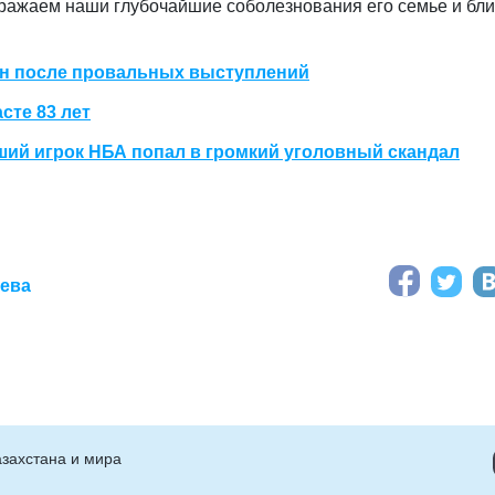
ыражаем наши глубочайшие соболезнования его семье и бл
ен после провальных выступлений
сте 83 лет
вший игрок НБА попал в громкий уголовный скандал
аева
захстана и мира