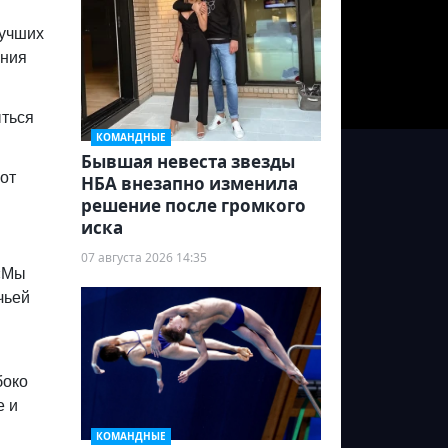
лучших
ания
ыться
КОМАНДНЫЕ
Бывшая невеста звезды
от
НБА внезапно изменила
решение после громкого
иска
07 августа 2026 14:35
 «Мы
чьей
боко
е и
КОМАНДНЫЕ