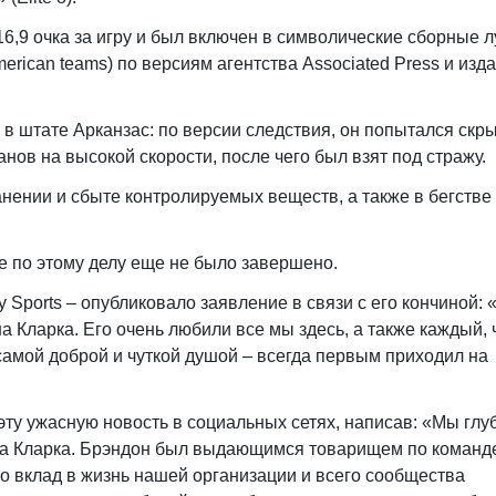
16,9 очка за игру и был включен в символические сборные 
merican teams) по версиям агентства Associated Press и изд
в штате Арканзас: по версии следствия, он попытался скр
нов на высокой скорости, после чего был взят под стражу.
ении и сбыте контролируемых веществ, а также в бегстве 
 по этому делу еще не было завершено.
y Sports – опубликовало заявление в связи с его кончиной:
 Кларка. Его очень любили все мы здесь, а также каждый, 
самой доброй и чуткой душой – всегда первым приходил на
эту ужасную новость в социальных сетях, написав: «Мы глу
на Кларка. Брэндон был выдающимся товарищем по команд
о вклад в жизнь нашей организации и всего сообщества