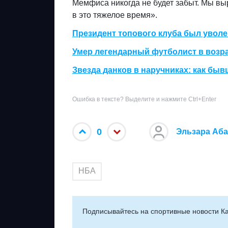
Мемфиса никогда не будет забыт. Мы в
в это тяжелое время».
Президент топового клуба был увол
Умер легендарный футболист в возра
Звезда данков в наручниках: как бы
Ошибка в тексте? Выделите и нажмите Ctrl+Enter
0
Эльзара Аб
НБА
Подписывайтесь на cпортивные новости Ка