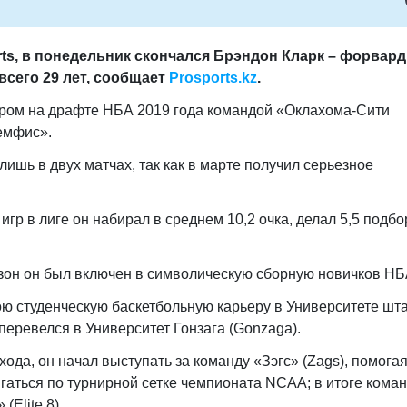
rts, в понедельник скончался Брэндон Кларк – форвард
всего 29 лет, сообщает
Prosports.kz
.
ром на драфте НБА 2019 года командой «Оклахома-Сити
емфис».
лишь в двух матчах, так как в марте получил серьезное
игр в лиге он набирал в среднем 10,2 очка, делал 5,5 подбо
он он был включен в символическую сборную новичков НБ
ою студенческую баскетбольную карьеру в Университете шт
у перевелся в Университет Гонзага (Gonzaga).
хода, он начал выступать за команду «Зэгс» (Zags), помога
аться по турнирной сетке чемпионата NCAA; в итоге кома
(Elite 8).