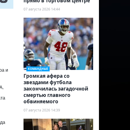
прямо в торговом центре
07 августа 2026 14:44
КОМАНДНЫЕ
ра и
Громкая афера со
звездами футбола
А.
закончилась загадочной
смертью главного
ата
обвиняемого
07 августа 2026 14:39
я
нда