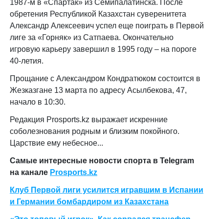
1987-м в «Спартак» из Семипалатинска. После
обретения Республикой Казахстан суверенитета
Александр Алексеевич успел еще поиграть в Первой
лиге за «Горняк» из Сатпаева. Окончательно
игровую карьеру завершил в 1995 году – на пороге
40-летия.
Прощание с Александром Кондратюком состоится в
Жезказгане 13 марта по адресу Асылбекова, 47,
начало в 10:30.
Редакция Prosports.kz выражает искренние
соболезнования родным и близким покойного.
Царствие ему небесное...
Самые интересные новости спорта в Telegram
на канале
Prosports.kz
Клуб Первой лиги усилится игравшим в Испании
и Германии бомбардиром из Казахстана