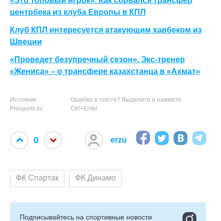
«Это топовый игрок». Как сорвался трансфер
центрбека из клуба Европы в КПЛ
Клуб КПЛ интересуется атакующим хавбеком из
Швеции
«Проведет безупречный сезон». Экс-тренер
«Жениса» – о трансфере казахстанца в «Ахмат»
Источник:
Ошибка в тексте? Выделите и нажмите
Prosports.kz
Ctrl+Enter
0
erzu
ФК Спартак
ФК Динамо
Подписывайтесь на cпортивные новости