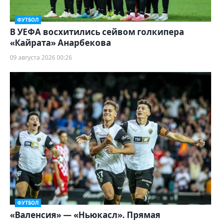
ФУТБОЛ
В УЕФА восхитились сейвом голкипера
«Кайрата» Анарбекова
09 августа 2026 00:26
ФУТБОЛ
«Валенсия» — «Ньюкасл». Прямая