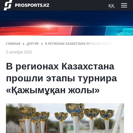
ққ
ГЛАВНАЯ
ДРУГИЕ
В РЕГИОНАХ КАЗАХСТАНА ПРОШЛИ ЭТАПЫ ТУРНИРА 
3 октября 2025
В регионах Казахстана
прошли этапы турнира
«Қажымұқан жолы»