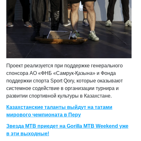
Проект реализуется при поддержке генерального
спонсора АО «ФНБ «Самрук-Қазына» и Фонда
поддержки спорта Sport Qory, которые оказывают
системное содействие в организации турнира и
развитии спортивной культуры в Казахстане.
Казахстанские таланты выйдут на татами
мирового чемпионата в Перу
Звезда MTB приедет на Gorilla MTB Weekend уже
в эти выходные!