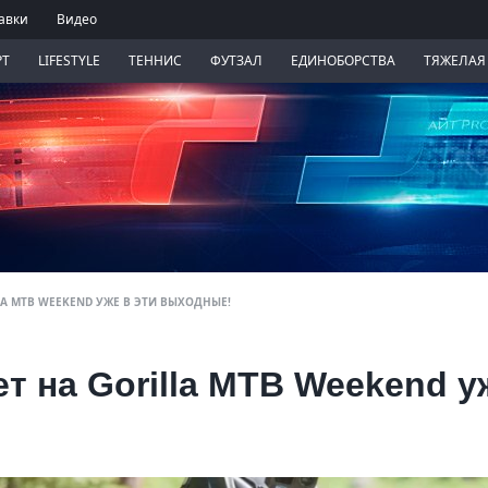
авки
Видео
РТ
LIFESTYLE
ТЕННИС
ФУТЗАЛ
ЕДИНОБОРСТВА
ТЯЖЕЛАЯ
LA MTB WEEKEND УЖЕ В ЭТИ ВЫХОДНЫЕ!
т на Gorilla MTB Weekend у