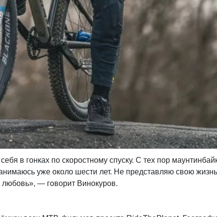
себя в гонках по скоростному спуску. С тех пор маунтинбай
нимаюсь уже около шести лет. Не представляю свою жизнь
 любовь», — говорит Винокуров.