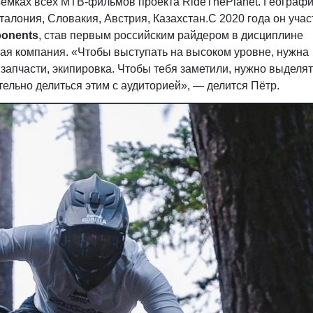
съёмках всех MTB-фильмов проекта RideThePlanet. Географ
талония, Словакия, Австрия, Казахстан.С 2020 года он учас
onents
, став первым российским райдером в дисциплине
ная компания. «Чтобы выступать на высоком уровне, нужна
апчасти, экипировка. Чтобы тебя заметили, нужно выделят
ательно делиться этим с аудиторией», — делится Пётр.