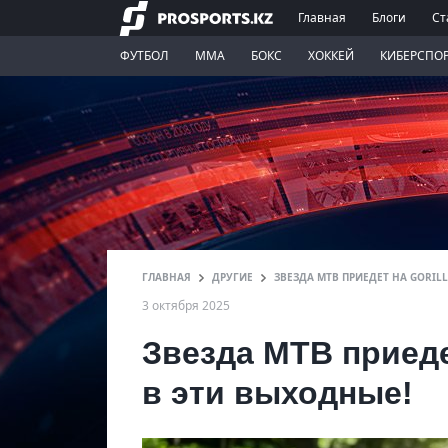
Главная
Блоги
Ст
ФУТБОЛ
ММА
БОКС
ХОККЕЙ
КИБЕРСПО
ГЛАВНАЯ
ДРУГИЕ
ЗВЕЗДА MTB ПРИЕДЕТ НА GORIL
3 октября 2025
Звезда MTB приеде
в эти выходные!