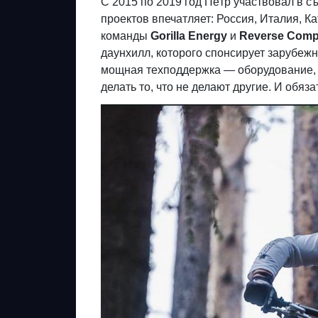
С 2015 по 2019 год Пётр участвовал в 
проектов впечатляет: Россия, Италия, Ка
команды
Gorilla Energy
и
Reverse Comp
даунхилл, которого спонсирует зарубеж
мощная техподдержка — оборудование, з
делать то, что не делают другие. И обяз