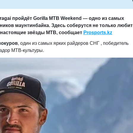
ragai
пройдёт
Gorilla MTB Weekend
— одно из самых
иков маунтинбайка. Здесь соберутся не только люби
и настоящие звёзды MTB, сообщает
Prosports.kz
нокуров
, один из самых ярких райдеров СНГ , победитель
адор MTB-культуры.