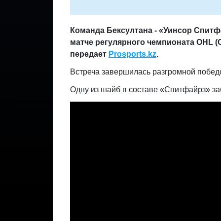
Команда Бексултана - «Уинсор Спитф
матче регулярного чемпионата OHL (
передает
Prosports.kz
.
Встреча завершилась разгромной победо
Одну из шайб в составе «Спитфайрз» з