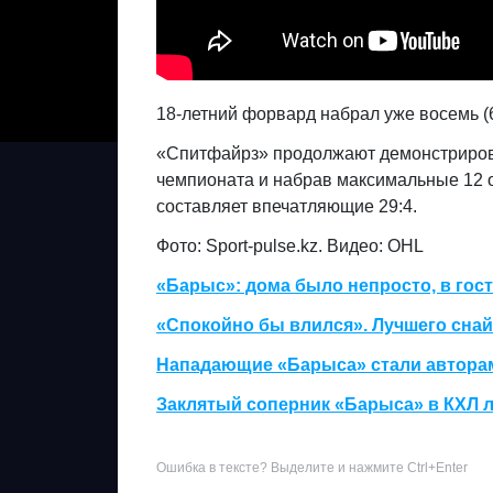
18-летний форвард набрал уже восемь (6
«Спитфайрз» продолжают демонстрироват
чемпионата и набрав максимальные 12 
составляет впечатляющие 29:4.
Фото: Sport-pulse.kz. Видео: OHL
«Барыс»: дома было непросто, в гост
«Спокойно бы влился». Лучшего сна
Нападающие «Барыса» стали авторам
Заклятый соперник «Барыса» в КХЛ 
Ошибка в тексте? Выделите и нажмите Ctrl+Enter