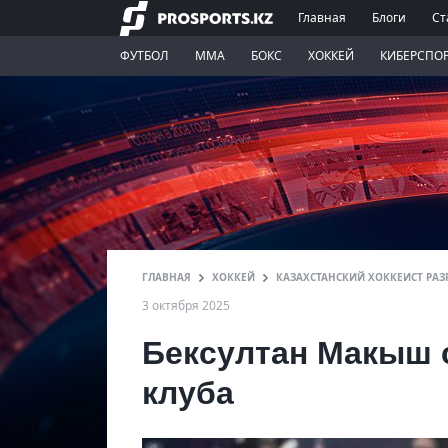
Главная
Блоги
Ст
ФУТБОЛ
ММА
БОКС
ХОККЕЙ
КИБЕРСПО
ГЛАВНАЯ
ХОККЕЙ
КАЗАХСТАНСКИЙ ХОККЕИСТ РАЗ
3 октября 2025
Бексултан Макыш 
клуба