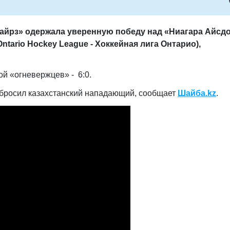
айрз» одержала уверенную победу над «Ниагара Айсдо
Ontario Hockey League - Хоккейная лига Онтарио
),
й «огневержцев» - 6:0.
абросил казахстанский нападающий, сообщает
Шайба.kz
.