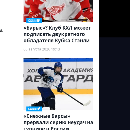
ХОККЕЙ
«Барыс»? Клуб КХЛ может
а.
подписать двукратного
обладателя Кубка Стэнли
ы
05 августа 2026 19:13
у
ХОККЕЙ
«Снежные Барсы»
прервали серию неудач на
турнире в России