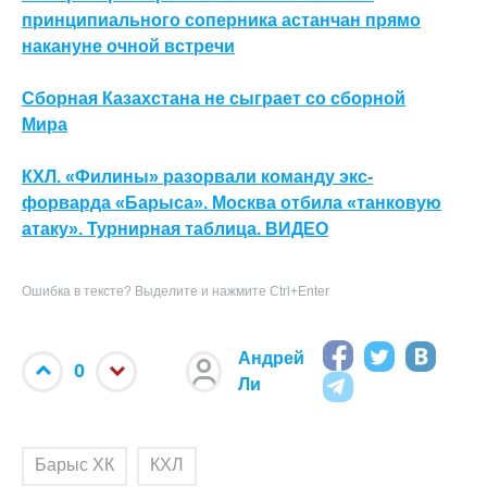
принципиального соперника астанчан прямо
накануне очной встречи
Сборная Казахстана не сыграет со сборной
Мира
КХЛ. «Филины» разорвали команду экс-
форварда «Барыса». Москва отбила «танковую
атаку». Турнирная таблица. ВИДЕО
Ошибка в тексте? Выделите и нажмите Ctrl+Enter
Андрей
0
Ли
Барыс ХК
КХЛ