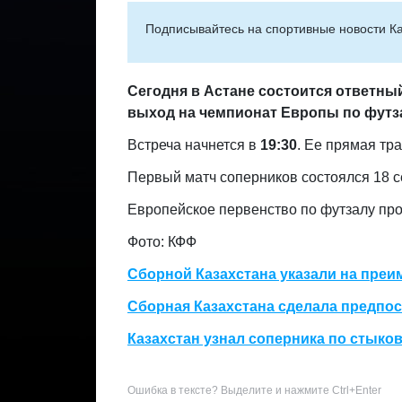
Подписывайтесь на cпортивные новости Ка
Сегодня в Астане состоится ответны
выход на чемпионат Европы по футз
Встреча начнется в
19:30
. Ее прямая тр
Первый матч соперников состоялся 18 се
Европейское первенство по футзалу про
Фото: КФФ
Сборной Казахстана указали на преи
Сборная Казахстана сделала предпос
Казахстан узнал соперника по стыко
Ошибка в тексте? Выделите и нажмите Ctrl+Enter