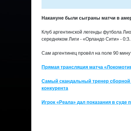
Накануне были сыграны матчи в амер
Клуб аргентинской легенды футбола Лио
середняком Лиги - «Орландо Сити» - 0:3.
Сам аргентинец провёл на поле 90 минут
Прямая трансляция матча «Локомоти
Самый скандальный тренер сборной 
конкурента
Игрок «Реала» дал показания в суде 