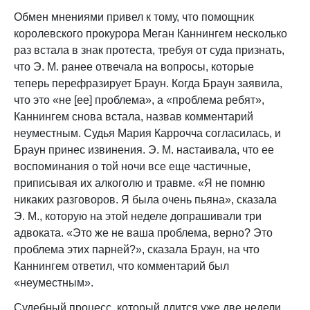
Обмен мнениями привел к тому, что помощник
королевского прокурора Меган Каннингем несколько
раз встала в знак протеста, требуя от суда признать,
что Э. М. ранее отвечала на вопросы, которые
теперь перефразирует Браун. Когда Браун заявила,
что это «не [ее] проблема», а «проблема ребят»,
Каннингем снова встала, назвав комментарий
неуместным. Судья Мария Каррочча согласилась, и
Браун принес извинения. Э. М. настаивала, что ее
воспоминания о той ночи все еще частичные,
приписывая их алкоголю и травме. «Я не помню
никаких разговоров. Я была очень пьяна», сказала
Э. М., которую на этой неделе допрашивали три
адвоката. «Это же не ваша проблема, верно? Это
проблема этих парней?», сказала Браун, на что
Каннингем ответил, что комментарий был
«неуместным».
Судебный процесс, который длится уже две недели,