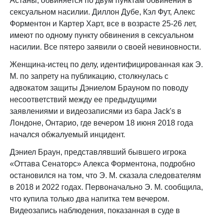
Астаны, обвиняется по двум пунктам обвинения в
сексуальном насилии. Диллон Дубе, Кэл Фут, Алекс
Форментон и Картер Харт, все в возрасте 25-26 лет,
имеют по одному пункту обвинения в сексуальном
насилии. Все пятеро заявили о своей невиновности.
Женщина-истец по делу, идентифицированная как Э.
М. по запрету на публикацию, столкнулась с
адвокатом защиты Дэниелом Брауном по поводу
несоответствий между ее предыдущими
заявлениями и видеозаписями из бара Jack's в
Лондоне, Онтарио, где вечером 18 июня 2018 года
начался обжалуемый инцидент.
Дэниел Браун, представлявший бывшего игрока
«Оттава Сенаторс» Алекса Форментона, подробно
остановился на том, что Э. М. сказала следователям
в 2018 и 2022 годах. Первоначально Э. М. сообщила,
что купила только два напитка тем вечером.
Видеозапись наблюдения, показанная в суде в