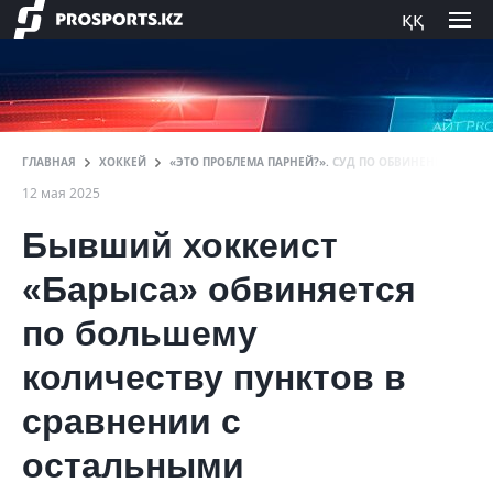
ққ
ГЛАВНАЯ
ХОККЕЙ
«ЭТО ПРОБЛЕМА ПАРНЕЙ?». СУД ПО ОБВИНЕНИЮ ЭКС-
12 мая 2025
Бывший хоккеист
«Барыса» обвиняется
по большему
количеству пунктов в
сравнении с
остальными