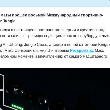
Алматы прошел восьмой Международный спортивно-
er Jungle
.
тился в настоящее пространство энергии и креатива: под
состязались в зрелищных дисциплинах по сноуборду и лыж
ir, Jibbing, Jungle Cross, а также в новой категории Kings o
тал Макс Сенкевич (лыжи). В интервью
Prosports.kz
Макс
реломном моменте и впечатлениях от самого масштабного