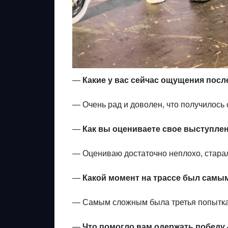
—
Какие у вас сейчас ощущения пос
— Очень рад и доволен, что получилось 
—
Как вы оцениваете свое выступле
— Оцениваю достаточно неплохо, старалс
—
Какой момент на трассе был самы
— Самым сложным была третья попытка в
—
Что помогло вам одержать победу 