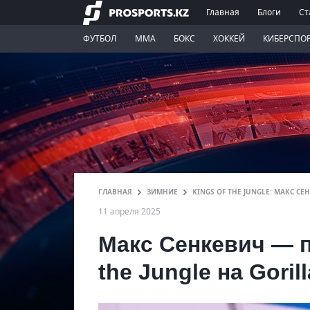
Главная
Блоги
Ст
ФУТБОЛ
ММА
БОКС
ХОККЕЙ
КИБЕРСПО
ГЛАВНАЯ
ЗИМНИЕ
KINGS OF THE JUNGLE: МАКС 
11 апреля 2025
Макс Сенкевич — 
the Jungle на Goril