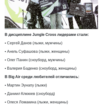
В дисциплине Jungle Cross лидерами стали:
• Сергей Данов (лыжи, мужчины)
• Анель Суфашова (лыжи, женщины)
• Олег Панин (сноуборд, мужчины)
• Валерия Баденко (сноуборд, женщины)
В Big Air среди любителей отличились:
• Мартин Эунапу (лыжи)
• Даниил Клююев (сноуборд)
• Олеся Ломакина (лыжи, женщины)